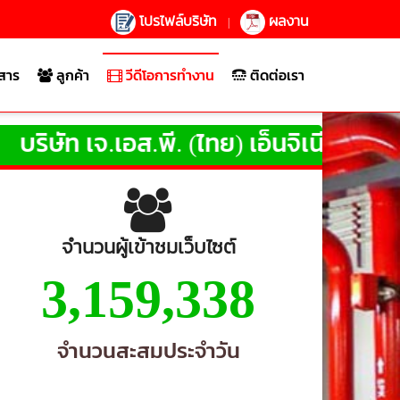
โปรไฟล์บริษัท
ผลงาน
|
สาร
ลูกค้า
วีดีโอการทำงาน
ติดต่อเรา
ษัท เจ.เอส.พี. (ไทย) เอ็นจิเนียริ่ง
จำกัด
ใ
จำนวนผู้เข้าชมเว็บไซต์
3,159,338
จำนวนสะสมประจำวัน