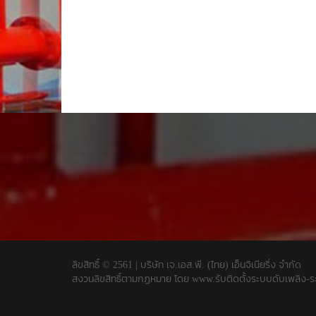
ลิขสิทธิ์ © 2561 | บริษัท เจ.เอส.พี. (ไทย) เอ็นจิเนียริ่ง จำกัด
สงวนลิขสิทธิ์ตามกฏหมาย โดย
www.รับติดตั้งระบบดับเพลิง-ร