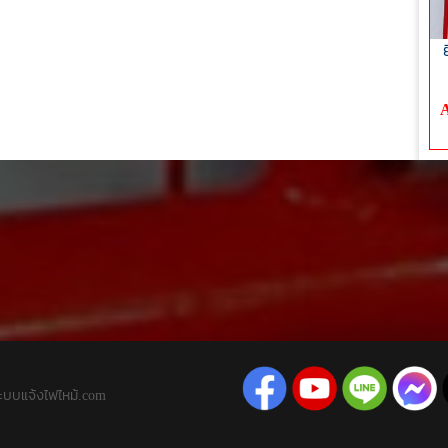
A
ะบบแจ้งไฟไหม้.com