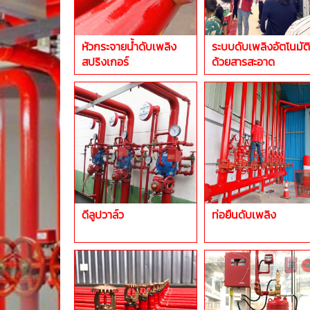
หัวกระจายน้ำดับเพลิง
ระบบดับเพลิงอัตโนมัติ
สปริงเกอร์
ด้วยสารสะอาด
ดีลูปวาล์ว
ท่อยืนดับเพลิง