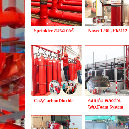
Sprinkler สปริงเกอร์
Novec1230 , Fk5112
Co2,CarbonDioxide
ระบบดับเพลิงด้วย
โฟม,Foam System