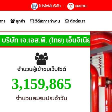
โปรไฟล์บริษัท
ผลงาน
|
สาร
ลูกค้า
วีดีโอการทำงาน
ติดต่อเรา
ี. (ไทย) เอ็นจิเนียริ่ง
จำกัด
ให้บริการ อ
จำนวนผู้เข้าชมเว็บไซต์
3,159,865
จำนวนสะสมประจำวัน