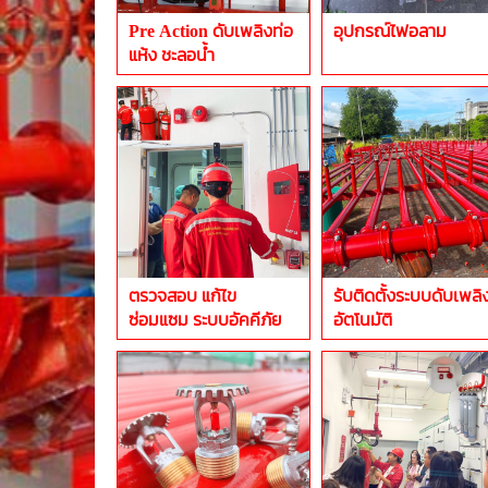
Pre Action ดับเพลิงท่อ
อุปกรณ์ไฟอลาม
แห้ง ชะลอน้ำ
ตรวจสอบ แก้ไข
รับติดตั้งระบบดับเพลิ
ซ่อมแซม ระบบอัคคีภัย
อัตโนมัติ