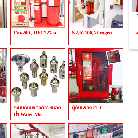
Fm-200 , HFC227ea
N2,IG100,Nitrogen
A
ระบบดับเพลิงด้วยหมอก
ตู้ดับเพลิง FHC
น้ำ Water Mist