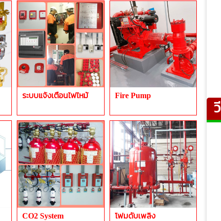
ระบบแจ้งเตือนไฟไหม้
Fire Pump
ว
CO2 System
โฟมดับเพลิง