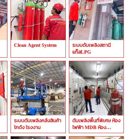
Clean Agent System
ระบบดับเพลิงสถานี
แก๊สLPG
ระบบดับเพลิงคลังสินค้า
ดับเพลิงพื้นที่พิเศษ ห้อง
โกดัง โรงงาน
ไฟฟ้า MDB ห้อง
ควบคุม