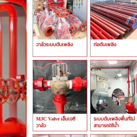
วาล์วระบบดับเพลิง
ท่อดับเพลิง
MJC Valve เอ็มเจซี
ระบบดับเพลิงพื้นที่ไม่
วาล์ว
สามารถใช้น้ำ